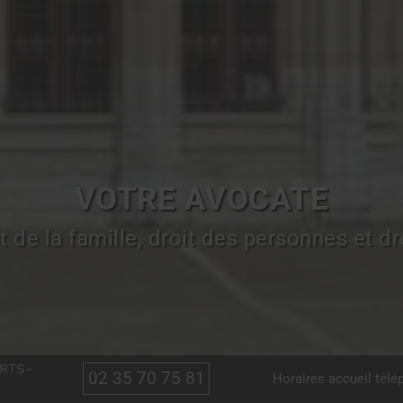
VOTRE AVOCATE
t de la famille, droit des personnes et dro
ARTS-
02 35 70 75 81
Horaires accueil tél