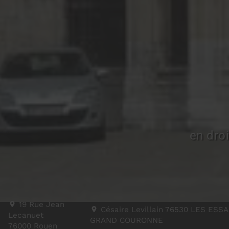
en droi
19 Rue Jean
Césaire Levillain 76530 LES ESS
Lecanuet
GRAND COURONNE
76000
Rouen