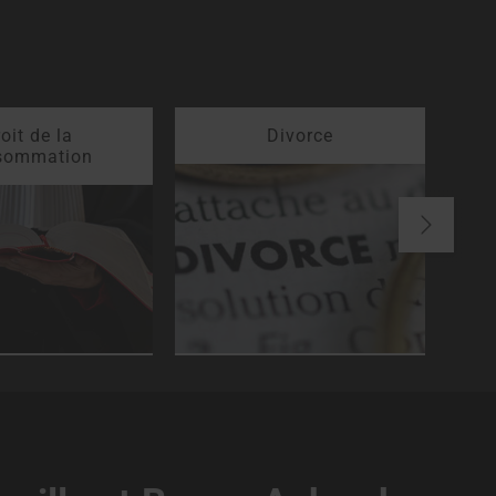
oit de la
Divorce
sommation