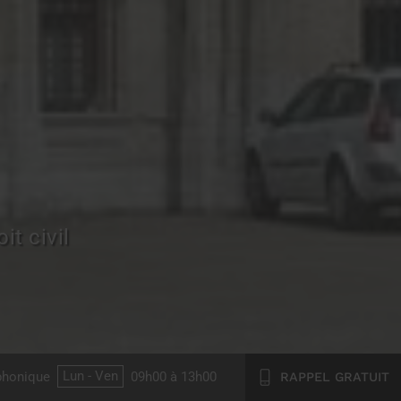
it civil
éphonique
Lun - Ven
09h00 à 13h00
RAPPEL GRATUIT